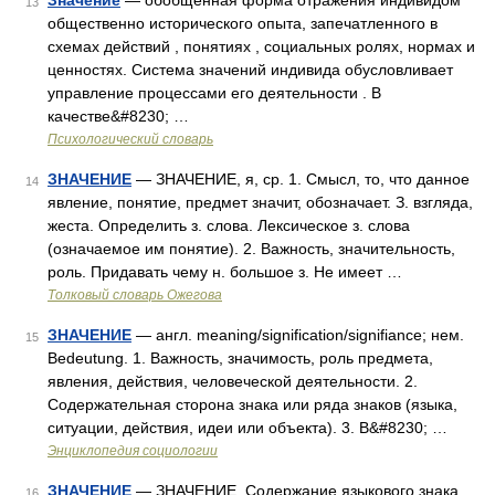
Значение
— обобщенная форма отражения индивидом
13
общественно исторического опыта, запечатленного в
схемах действий , понятиях , социальных ролях, нормах и
ценностях. Система значений индивида обусловливает
управление процессами его деятельности . В
качестве&#8230; …
Психологический словарь
ЗНАЧЕНИЕ
— ЗНАЧЕНИЕ, я, ср. 1. Смысл, то, что данное
14
явление, понятие, предмет значит, обозначает. З. взгляда,
жеста. Определить з. слова. Лексическое з. слова
(означаемое им понятие). 2. Важность, значительность,
роль. Придавать чему н. большое з. Не имеет …
Толковый словарь Ожегова
ЗНАЧЕНИЕ
— англ. meaning/signification/signifiance; нем.
15
Bedeutung. 1. Важность, значимость, роль предмета,
явления, действия, человеческой деятельности. 2.
Содержательная сторона знака или ряда знаков (языка,
ситуации, действия, идеи или объекта). 3. В&#8230; …
Энциклопедия социологии
ЗНАЧЕНИЕ
— ЗНАЧЕНИЕ. Содержание языкового знака.
16