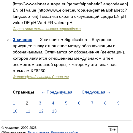
[http://www.eionet.europa.eu/gemet/alphabetic?langcode=en]
EN pH value [http://www.eionet.europa.eu/gemet/alphabetic?
langcode=en] Тематики охрана окружающей среды EN pH
value DE pH Wert FR valeur pH …
Справочник технического переводчика
Значение
— Значение ♦ Signification Внутренне
20
присущее знаку отношение между обозначающим и
обозначаемым. Отличается от обозначения (денотации),
которое является отношением между знаком и тем
элементом внешней среды, к которому этот знак нас
отсылает&#8230; …
Философский словарь Спонвиля
Страницы
←
Предыдущая
Следующая
→
1
2
3
4
5
6
7
8
9
10
11
12
13
© Академик, 2000-2026
18+
Обратная связь:
Техподдержка
,
Реклама на сайте