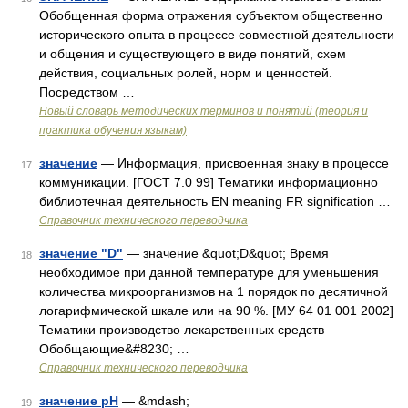
Обобщенная форма отражения субъектом общественно
исторического опыта в процессе совместной деятельности
и общения и существующего в виде понятий, схем
действия, социальных ролей, норм и ценностей.
Посредством …
Новый словарь методических терминов и понятий (теория и
практика обучения языкам)
значение
— Информация, присвоенная знаку в процессе
17
коммуникации. [ГОСТ 7.0 99] Тематики информационно
библиотечная деятельность EN meaning FR signification …
Справочник технического переводчика
значение "D"
— значение &quot;D&quot; Время
18
необходимое при данной температуре для уменьшения
количества микроорганизмов на 1 порядок по десятичной
логарифмической шкале или на 90 %. [МУ 64 01 001 2002]
Тематики производство лекарственных средств
Обобщающие&#8230; …
Справочник технического переводчика
значение pH
— &mdash;
19